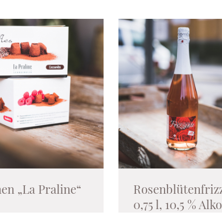
nen „La Praline“
Rosenblüten­friz
0,75 l, 10,5 % Alk