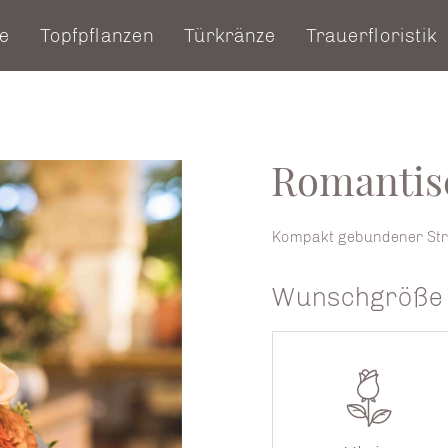
e
Topfpflanzen
Türkränze
Trauerfloristik
Romantis
Kompakt gebundener Str
Wunschgröße