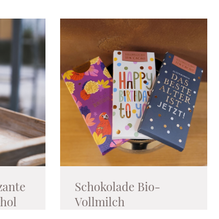
zante
Schokolade Bio-
ohol
Vollmilch