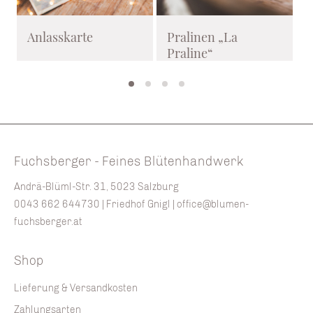
Anlasskarte
Pralinen „La
Praline“
f
%
Fuchsberger - Feines Blütenhandwerk
Andrä-Blüml-Str. 31, 5023 Salzburg
0043 662 644730
| Friedhof Gnigl |
office@blumen-
fuchsberger.at
Shop
Lieferung & Versandkosten
Zahlungsarten