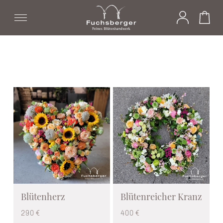
alt springen
Blütenherz
Blütenreicher Kranz
290 €
400 €