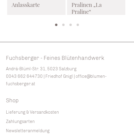
Anlasskarte
Pralinen „La
Praline“
f
%
Fuchsberger - Feines Blütenhandwerk
Andrä-Blüml-Str. 31, 5023 Salzburg
0043 662 644730
| Friedhof Gnigl |
office@blumen-
fuchsberger.at
Shop
Lieferung & Versandkosten
Zahlungsarten
Newsletteranmeldung