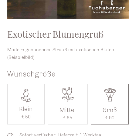
Exotischer Blumengruß
Modern gebundener Strauß mit exotischen Blüten
(Beispielbild)
Wunschgröße
Klein
Mittel
Groß
€ 50
€ 65
€ 90
Sofort verfügbar, Lieferzeit: 1 Werktag