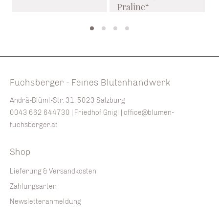
Praline“
f
%
Fuchsberger - Feines Blütenhandwerk
Andrä-Blüml-Str. 31, 5023 Salzburg
0043 662 644730
| Friedhof Gnigl |
office@blumen-
fuchsberger.at
Shop
Lieferung & Versandkosten
Zahlungsarten
Newsletteranmeldung